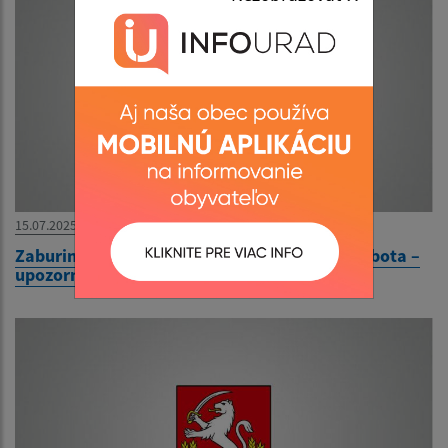
15.07.2025
Zaburinenie pozemkov v okrese Rimavská Sobota –
upozornenie