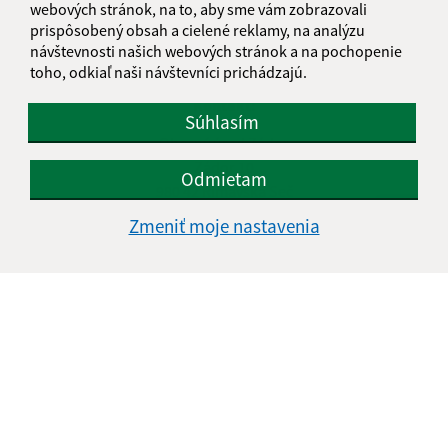
webových stránok, na to, aby sme vám zobrazovali
Piatok:
08:00 - 12:00
prispôsobený obsah a cielené reklamy, na analýzu
návštevnosti našich webových stránok a na pochopenie
toho, odkiaľ naši návštevníci prichádzajú.
Kontakt:
Súhlasím
Obecný úrad Zádor
Zádor 10
Odmietam
980 42 Rimavská Seč
Zmeniť moje nastavenia
info@zador.sk
+421 475 592 121
IČO: 00649856