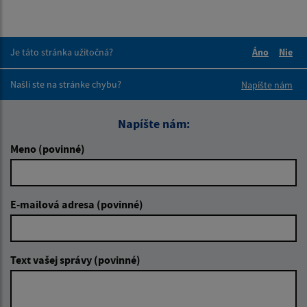
Je táto stránka užitočná?
Áno
Nie
Boli tieto 
Boli 
Našli ste na stránke chybu?
Napíšte nám
Napíšte nám:
Meno (povinné)
E-mailová adresa (povinné)
Text vašej správy (povinné)