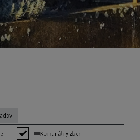
padov
ie
Komunálny zber