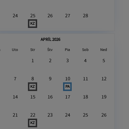
24
25
26
27
28
KZ
APRÍL 2026
n
Uto
Str
Štv
Pia
Sob
Ned
August8, 2026
1
2
3
4
5
V tento deň nie je nič naplánované
7
8
9
10
11
12
KZ
PA
14
15
16
17
18
19
21
22
23
24
25
26
KZ