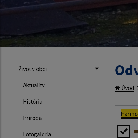
Od
Život v obci
Aktuality
Úvod
História
Harmo
Príroda
Fotogaléria