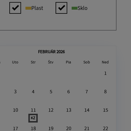
Plast
Sklo
FEBRUÁR 2026
n
Uto
Str
Štv
Pia
Sob
Ned
August8, 2026
1
V tento deň nie je nič naplánované
3
4
5
6
7
8
10
11
12
13
14
15
KZ
17
18
19
20
21
22