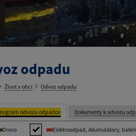
voz odpadu
Život v obci
Odvoz odpadu
nogram odvozu odpadov
Dokumenty k odvozu od
Drevo
Elektroodpad, Akumulátory, batér