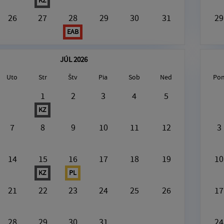
26
27
28
29
30
31
29
EAB
JÚL 2026
Uto
Str
Štv
Pia
Sob
Ned
Po
gust8, 2026
1
2
3
4
5
KZ
V tento deň nie je nič naplánované
7
8
9
10
11
12
3
14
15
16
17
18
19
10
KZ
PL
21
22
23
24
25
26
17
28
29
30
31
24