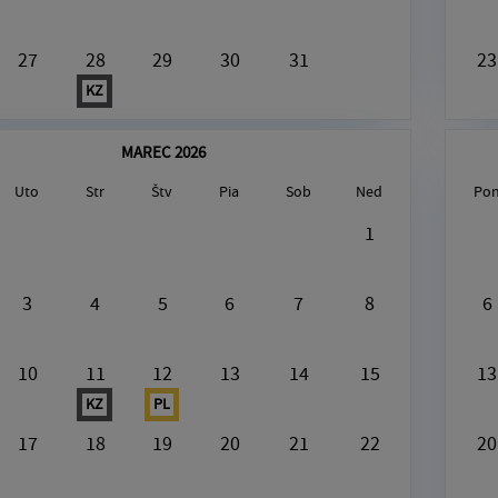
27
28
29
30
31
23
KZ
MAREC 2026
Uto
Str
Štv
Pia
Sob
Ned
Po
gust8, 2026
1
V tento deň nie je nič naplánované
3
4
5
6
7
8
6
10
11
12
13
14
15
13
KZ
PL
17
18
19
20
21
22
20