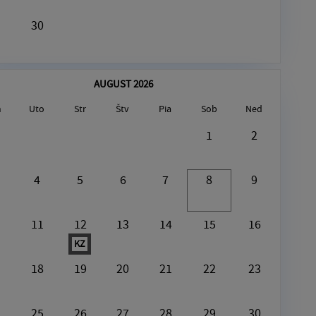
30
AUGUST 2026
n
Uto
Str
Štv
Pia
Sob
Ned
August8, 2026
1
2
V tento deň nie je nič naplánované
4
5
6
7
8
9
11
12
13
14
15
16
KZ
18
19
20
21
22
23
25
26
27
28
29
30