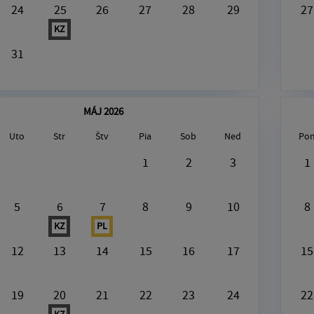
24
25
26
27
28
29
27
KZ
31
MÁJ 2026
Uto
Str
Štv
Pia
Sob
Ned
Po
gust8, 2026
1
2
3
1
V tento deň nie je nič naplánované
5
6
7
8
9
10
8
KZ
PL
12
13
14
15
16
17
15
19
20
21
22
23
24
22
KZ