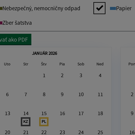
Nebezpečný, nemocničny odpad
Papier
Zber šatstva
vať ako PDF
JANUÁR 2026
Uto
Str
Štv
Pia
Sob
Ned
Po
gust8, 2026
1
2
3
4
V tento deň nie je nič naplánované
6
7
8
9
10
11
2
13
14
15
16
17
18
9
KZ
PL
20
21
22
23
24
25
16