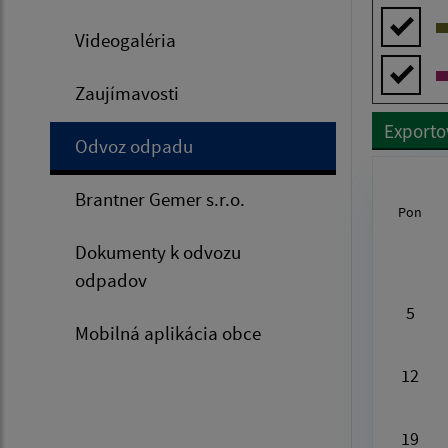
Videogaléria
Zaujímavosti
Exporto
Odvoz odpadu
Brantner Gemer s.r.o.
Pon
Au
Dokumenty k odvozu
odpadov
5
Mobilná aplikácia obce
12
19