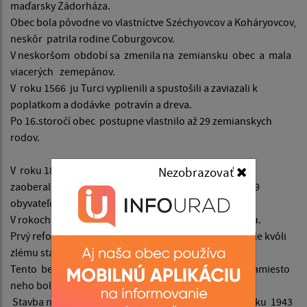
maďarsky Zádorháza.
Obec bola pôvodne vo vlastníctve Széchyovcov a Koháryovcov,
neskôr patrila rodine Coburgovcov.
V neskoršom období sa zmenila na zemiansku obec a mala
viacerých zemepánov.
V roku 1566 ju Turci vyplienili a spustošili a zaviazali k
poplatkom a dodávke potravín a dreva.
Po 16.storočí obec postupne vlastnilo až 29 zemianskych
rodov.
V roku 1828 žilo v 33 domoch 275 obyvateľov, ktorí sa
Nezobrazovať
zaoberali poľnohospodárstvom. V roku 1837 mala 139
obyvateľov.
V rokoch 1938 - 1944 bola obec pripojená k Maďarsku.
Prvý reformovaný kostol bol postavený v roku 1882, ale kvôli
zlému stavu sa používal iba do roku 1945.
Tento bezvežový kostol bol zbúraný v roku 1950 a namiesto
neho bol postavený nový kostol.
Stavba nového reformovaného kostola trvala od roku 1943