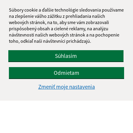
Súbory cookie a ďalšie technológie sledovania používame
na zlepšenie vášho zážitku z prehliadania našich
webových stránok, na to, aby sme vám zobrazovali
prispôsobený obsah a cielené reklamy, na analýzu
návštevnosti našich webových stránok a na pochopenie
toho, odkiaľ naši návštevníci prichádzajú.
Súhlasím
Odmietam
Zmeniť moje nastavenia
Informácie o stránke:
Vyhlásenie o prístupnosti
Autorské práva
Ochrana osobných údajov