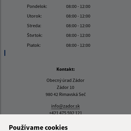
Pondelok:
08:00 - 12:00
Utorok:
08:00 - 12:00
Streda:
08:00 - 12:00
Štvrtok:
08:00 - 12:00
Piatok:
08:00 - 12:00
Kontakt:
Obecný úrad Zádor
Zádor 10
980 42 Rimavská Seč
info@zador.sk
+421 475 592 121
IČO: 00649856
Používame cookies