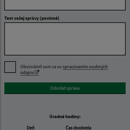
Text vašej správy (povinné)
Oboznámil som sa so
spracúvaním osobných
údajov
Google reCaptcha Response
Odoslať správu
Úradné hodiny:
Deň
Čas doobeda