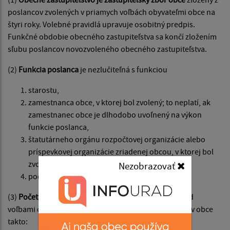
poslancov zvolených v priamych voľbách obyvateľmi obce na
štyri roky. Volebné pravidlá upravuje osobitný predpis.
Funkčné obdobie obecného zastupiteľstva sa končí zložením
sľubu poslancov novozvoleného obecného zastupiteľstva.
(2)
Funkcia poslanca
je nezlučiteľná s funkciou
starostu,
zamestnanca obce, v ktorej bol zvolený; to neplatí, ak
zamestnanec obce je dlhodobo uvoľnený na výkon
funkcie poslanca,
štatutárneho orgánu rozpočtovej organizácie alebo
príspevkovej organizácie zriadenej obcou, v ktorej bol
zvolený,
Nezobrazovať
podľa osobitného zákona.
(3)
Počet poslancov
na celé volebné obdobie určí pred
voľbami obecné zastupiteľstvo podľa počtu obyvateľov obce
takto: