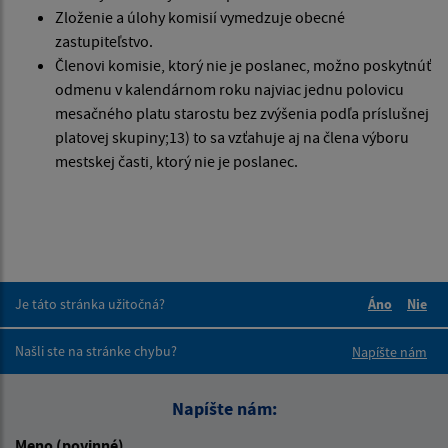
Zloženie a úlohy komisií vymedzuje obecné
zastupiteľstvo.
Členovi komisie, ktorý nie je poslanec, možno poskytnúť
odmenu v kalendárnom roku najviac jednu polovicu
mesačného platu starostu bez zvýšenia podľa príslušnej
platovej skupiny;13) to sa vzťahuje aj na člena výboru
mestskej časti, ktorý nie je poslanec.
Je táto stránka užitočná?
Áno
Nie
Boli tieto 
Boli 
Našli ste na stránke chybu?
Napíšte nám
Napíšte nám:
Meno (povinné)