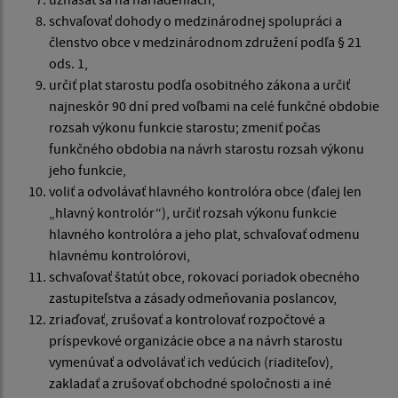
schvaľovať dohody o medzinárodnej spolupráci a
členstvo obce v medzinárodnom združení podľa § 21
ods. 1,
určiť plat starostu podľa osobitného zákona a určiť
najneskôr 90 dní pred voľbami na celé funkčné obdobie
rozsah výkonu funkcie starostu; zmeniť počas
funkčného obdobia na návrh starostu rozsah výkonu
jeho funkcie,
voliť a odvolávať hlavného kontrolóra obce (ďalej len
„hlavný kontrolór“), určiť rozsah výkonu funkcie
hlavného kontrolóra a jeho plat, schvaľovať odmenu
hlavnému kontrolórovi,
schvaľovať štatút obce, rokovací poriadok obecného
zastupiteľstva a zásady odmeňovania poslancov,
zriaďovať, zrušovať a kontrolovať rozpočtové a
príspevkové organizácie obce a na návrh starostu
vymenúvať a odvolávať ich vedúcich (riaditeľov),
zakladať a zrušovať obchodné spoločnosti a iné