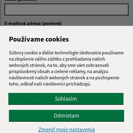
E-mailová adresa (povinné)
Používame cookies
Text vašej správy (povinné)
Súbory cookie a ďalšie technológie sledovania používame
na zlepšenie vášho zážitku z prehliadania našich
webových stránok, na to, aby sme vám zobrazovali
prispôsobený obsah a cielené reklamy, na analýzu
návštevnosti našich webových stránok a na pochopenie
toho, odkiaľ naši návštevníci prichádzajú.
Oboznámil som sa so
spracúvaním osobných
Súhlasím
údajov
Odmietam
Google reCaptcha Response
Odoslať správu
Zmeniť moje nastavenia