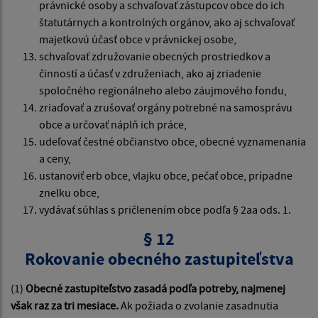
právnické osoby a schvaľovať zástupcov obce do ich
štatutárnych a kontrolných orgánov, ako aj schvaľovať
majetkovú účasť obce v právnickej osobe,
schvaľovať združovanie obecných prostriedkov a
činností a účasť v združeniach, ako aj zriadenie
spoločného regionálneho alebo záujmového fondu,
zriaďovať a zrušovať orgány potrebné na samosprávu
obce a určovať náplň ich práce,
udeľovať čestné občianstvo obce, obecné vyznamenania
a ceny,
ustanoviť erb obce, vlajku obce, pečať obce, prípadne
znelku obce,
vydávať súhlas s pričlenením obce podľa § 2aa ods. 1.
§ 12
Rokovanie obecného zastupiteľstva
(1)
Obecné zastupiteľstvo zasadá podľa potreby, najmenej
však raz za tri mesiace.
Ak požiada o zvolanie zasadnutia