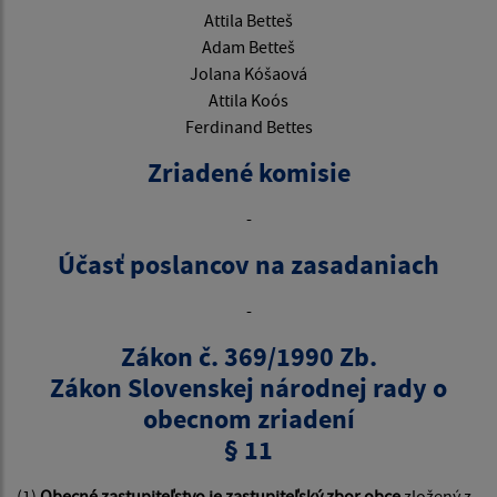
Attila Betteš
Adam Betteš
Jolana Kóšaová
Attila Koós
Ferdinand Bettes
Zriadené komisie
-
Účasť poslancov na zasadaniach
-
Zákon č. 369/1990 Zb.
Zákon Slovenskej národnej rady o
obecnom zriadení
§ 11
(1)
Obecné zastupiteľstvo je zastupiteľský zbor obce
zložený z