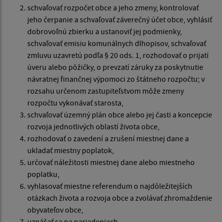
schvaľovať rozpočet obce a jeho zmeny, kontrolovať
jeho čerpanie a schvaľovať záverečný účet obce, vyhlásiť
dobrovoľnú zbierku a ustanoviť jej podmienky,
schvaľovať emisiu komunálnych dlhopisov, schvaľovať
zmluvu uzavretú podľa § 20 ods. 1, rozhodovať o prijatí
úveru alebo pôžičky, o prevzatí záruky za poskytnutie
návratnej finančnej výpomoci zo štátneho rozpočtu; v
rozsahu určenom zastupiteľstvom môže zmeny
rozpočtu vykonávať starosta,
schvaľovať územný plán obce alebo jej časti a koncepcie
rozvoja jednotlivých oblastí života obce,
rozhodovať o zavedení a zrušení miestnej dane a
ukladať miestny poplatok,
určovať náležitosti miestnej dane alebo miestneho
poplatku,
vyhlasovať miestne referendum o najdôležitejších
otázkach života a rozvoja obce a zvolávať zhromaždenie
obyvateľov obce,
uznášať sa na nariadeniach,