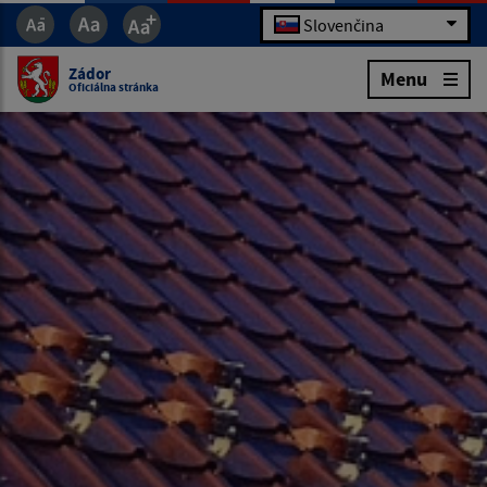
Slovenčina
Zádor
Menu
Oficiálna stránka