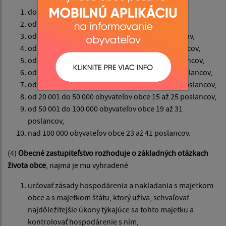
do 40 obyvateľov obce 3 poslanci,
od 41 do 500 obyvateľov obce 3 až 5 poslancov,
od 501 do 1 000 obyvateľov obce 5 až 7 poslancov,
od 1 001 do 3 000 obyvateľov obce 7 až 9 poslancov,
od 3 001 do 5 000 obyvateľov obce 9 až 11 poslancov,
od 5 001 do 10 000 obyvateľov obce 11 až 13 poslancov,
od 10 001 do 20 000 obyvateľov obce 13 až 19 poslancov,
od 20 001 do 50 000 obyvateľov obce 15 až 25 poslancov,
od 50 001 do 100 000 obyvateľov obce 19 až 31
poslancov,
nad 100 000 obyvateľov obce 23 až 41 poslancov.
(4)
Obecné zastupiteľstvo rozhoduje o základných otázkach
života obce
, najmä je mu vyhradené
určovať zásady hospodárenia a nakladania s majetkom
obce a s majetkom štátu, ktorý užíva, schvaľovať
najdôležitejšie úkony týkajúce sa tohto majetku a
kontrolovať hospodárenie s ním,