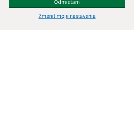
Odmietam
Zmeniť moje nastavenia
Informácie o stránke:
Vyhlásenie o prístupnosti
Autorské práva
Ochrana osobných údajov
Navigácia:
Vytlačiť aktuálnu stránku
Mapa stránok
Cookies
Rýchle odkazy: