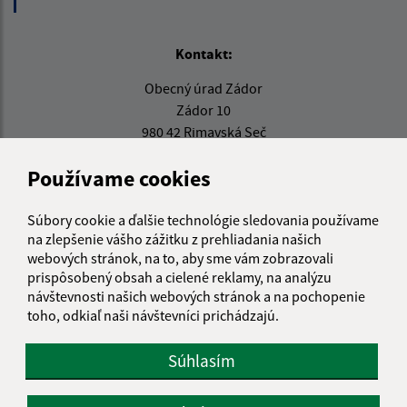
Kontakt:
Obecný úrad Zádor
Zádor 10
980 42 Rimavská Seč
info@zador.sk
Používame cookies
+421 475 592 121
Súbory cookie a ďalšie technológie sledovania používame
IČO: 00649856
na zlepšenie vášho zážitku z prehliadania našich
webových stránok, na to, aby sme vám zobrazovali
prispôsobený obsah a cielené reklamy, na analýzu
návštevnosti našich webových stránok a na pochopenie
toho, odkiaľ naši návštevníci prichádzajú.
Súhlasím