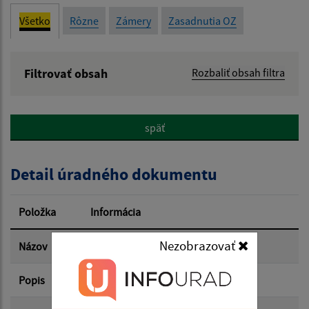
Všetko
Rôzne
Zámery
Zasadnutia OZ
Filtrovať obsah
Rozbaliť obsah filtra
Názov:
späť
Popis:
Detail úradného dokumentu
Dátum zverejnenia od:
Položka
Informácia
Dátum zverejnenia do:
Nezobrazovať
Názov
Výpis uznesenia 12/2024
Popis
Výpis uznesenia 12/2024
Filtrovať
Reset