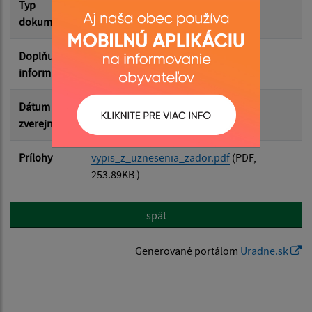
Typ
Zasadnutia OZ
dokumentu
Doplňujúce
informácie
Dátum
21.10.2024
zverejnenia
Prílohy
vypis_z_uznesenia_zador.pdf
(PDF,
253.89KB )
späť
Generované portálom
Uradne.sk